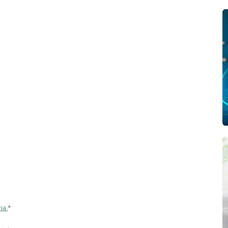
ia.
*