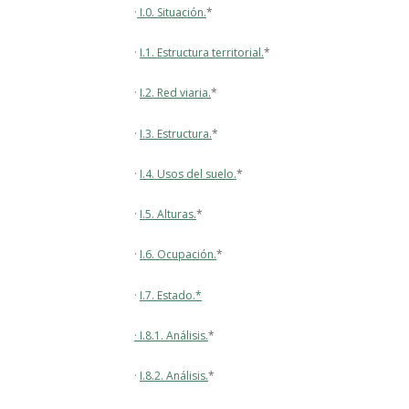
·
I.0. Situación.
*
·
I.1. Estructura territorial.
*
·
I.2. Red viaria.
*
·
I.3. Estructura.
*
·
I.4. Usos del suelo.
*
·
I.5. Alturas.
*
·
I.6. Ocupación.
*
·
I.7. Estado.
*
·
I.8.1. Análisis.
*
·
I.8.2. Análisis.
*