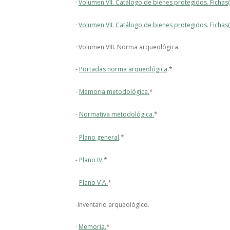
·
Volumen VII. Catálogo de bienes protegidos. Fichas(
·
Volumen VII. Catálogo de bienes protegidos. Fichas(
· Volumen VIII. Norma arqueológica.
-
Portadas norma arqueológica
.*
-
Memoria metodológica.
*
-
Normativa metodológica.
*
-
Plano general
.*
-
Plano IV.
*
-
Plano V A.
*
-Inventario arqueológico.
·
Memoria.
*