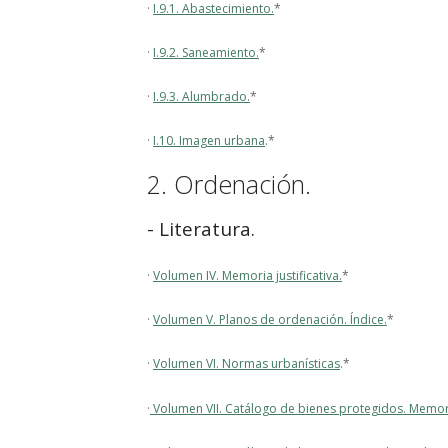
·
I.9.1. Abastecimiento.
*
·
I.9.2. Saneamiento.
*
·
I.9.3. Alumbrado.
*
·
I.10. Imagen urbana
.*
2. Ordenación.
- Literatura.
·
Volumen IV. Memoria justificativa.
*
·
Volumen V. Planos de ordenación. Índice.
*
·
Volumen VI. Normas urbanísticas
.*
·
Volumen VII. Catálogo de bienes protegidos. Memor