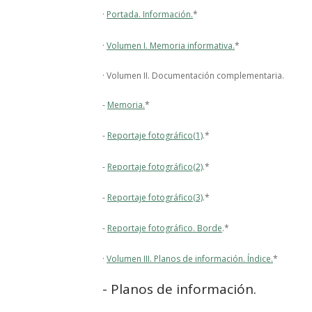
·
Portada. Información.
*
·
Volumen I. Memoria informativa.
*
· Volumen II. Documentación complementaria.
-
Memoria.
*
-
Reportaje fotográfico(1)
.*
-
Reportaje fotográfico(2)
.*
-
Reportaje fotográfico(3)
.*
-
Reportaje fotográfico. Borde
.*
·
Volumen III. Planos de información. Índice.
*
- Planos de información.