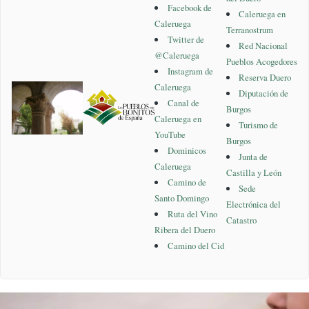
Facebook de
Caleruega en
Caleruega
Terranostrum
Twitter de
Red Nacional
@Caleruega
Pueblos Acogedores
Instagram de
Reserva Duero
Caleruega
Diputación de
Canal de
Burgos
Caleruega en
Turismo de
YouTube
Burgos
Dominicos
Junta de
Caleruega
Castilla y León
Camino de
Sede
Santo Domingo
Electrónica del
Ruta del Vino
Catastro
Ribera del Duero
Camino del Cid