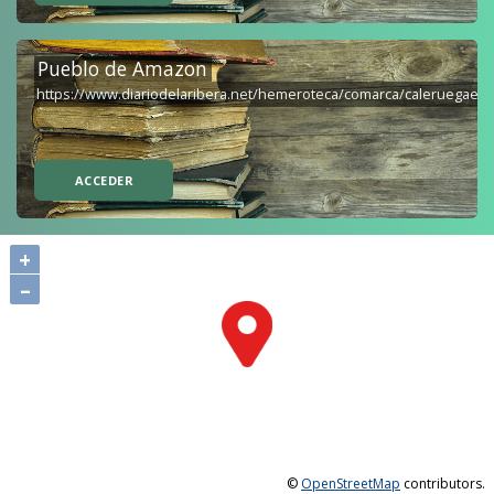
Pueblo de Amazon
https://www.diariodelaribera.net/hemeroteca/comarca/caleruegaes
ACCEDER
+
–
©
OpenStreetMap
contributors.