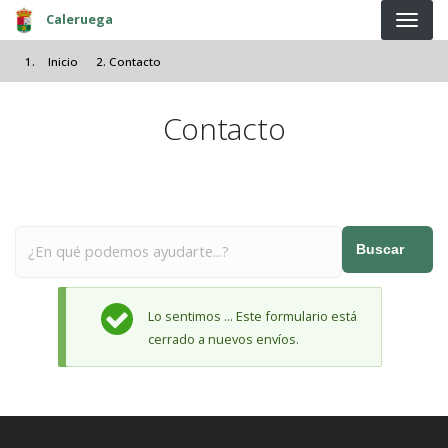
Pasar al contenido principal
Caleruega
Inicio
Contacto
Contacto
Buscar
Mensaje de estado
Lo sentimos ... Este formulario está
cerrado a nuevos envíos.