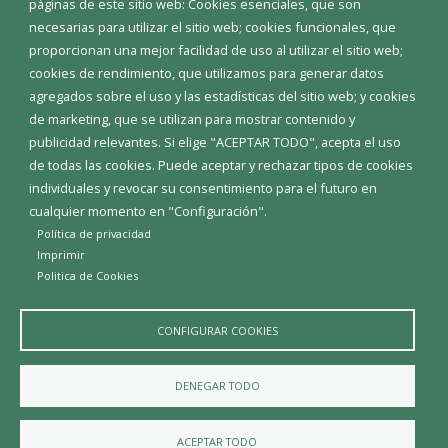
páginas de este sitio web: Cookies esenciales, que son
Teléfonos de interés
necesarias para utilizar el sitio web; cookies funcionales, que
proporcionan una mejor facilidad de uso al utilizar el sitio web;
INICIAR SESIÓN
cookies de rendimiento, que utilizamos para generar datos
MAPA WEB
agregados sobre el uso y las estadísticas del sitio web; y cookies
de marketing, que se utilizan para mostrar contenido y
publicidad relevantes. Si elige "ACEPTAR TODO", acepta el uso
de todas las cookies. Puede aceptar y rechazar tipos de cookies
individuales y revocar su consentimiento para el futuro en
cualquier momento en "Configuración".
Política de privacidad
Imprimir
Politica de Cookies
CONFIGURAR COOKIES
Aviso Legal
Política de privacidad
Política de Cookies
DENEGAR TODO
Declaración de accesibilidad
ACEPTAR TODO
Diputación de Burgos