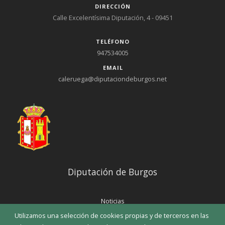
DIRECCIÓN
Calle Excelentísima Diputación, 4 - 09451
TELÉFONO
947534005
EMAIL
caleruega@diputaciondeburgos.net
Diputación de Burgos
Noticias
Eventos
Utilizamos una selección de cookies propias y de terceros en las
Corporación Municipal