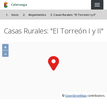
Pasar al contenido principal
Caleruega
Inicio
Alojamientos
Casas Rurales: "El Torreón I y II"
Casas Rurales: "El Torreón I y II"
+
–
©
OpenStreetMap
contributors.