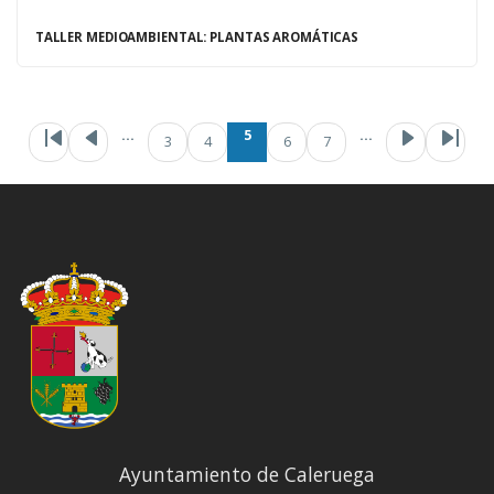
TALLER MEDIOAMBIENTAL: PLANTAS AROMÁTICAS
Paginación
Primera página
Página anterior
Page
Página
Page
…
5
…
3
4
6
7
Ayuntamiento de Caleruega